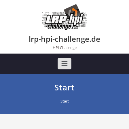
Skip
to
content
lrp-hpi-challenge.de
HPI Challenge
Start
Start