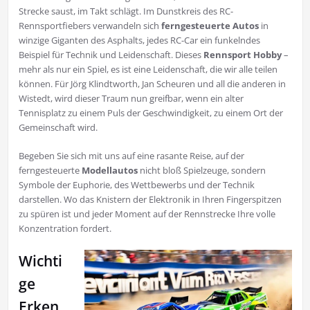
Strecke saust, im Takt schlägt. Im Dunstkreis des RC-
Rennsportfiebers verwandeln sich
ferngesteuerte Autos
in
winzige Giganten des Asphalts, jedes RC-Car ein funkelndes
Beispiel für Technik und Leidenschaft. Dieses
Rennsport Hobby
–
mehr als nur ein Spiel, es ist eine Leidenschaft, die wir alle teilen
können. Für Jörg Klindtworth, Jan Scheuren und all die anderen in
Wistedt, wird dieser Traum nun greifbar, wenn ein alter
Tennisplatz zu einem Puls der Geschwindigkeit, zu einem Ort der
Gemeinschaft wird.
Begeben Sie sich mit uns auf eine rasante Reise, auf der
ferngesteuerte
Modellautos
nicht bloß Spielzeuge, sondern
Symbole der Euphorie, des Wettbewerbs und der Technik
darstellen. Wo das Knistern der Elektronik in Ihren Fingerspitzen
zu spüren ist und jeder Moment auf der Rennstrecke Ihre volle
Konzentration fordert.
Wichti
ge
Erken