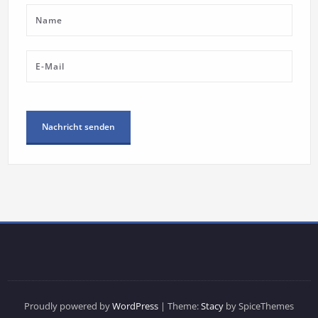
Proudly powered by
WordPress
| Theme:
Stacy
by SpiceThemes